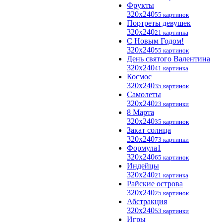
Фрукты
320x240
55 картинок
Портреты девушек
320x240
21 картинка
С Новым Годом!
320x240
55 картинок
День святого Валентина
320x240
41 картинка
Космос
320x240
35 картинок
Самолеты
320x240
23 картинки
8 Марта
320x240
35 картинок
Закат солнца
320x240
73 картинки
Формула1
320x240
65 картинок
Индейцы
320x240
21 картинка
Райские острова
320x240
25 картинок
Абстракция
320x240
53 картинки
Игры