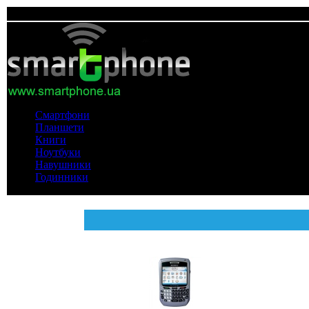
Смартфони
Планшети
Книги
Ноутбуки
Навушники
Годинники