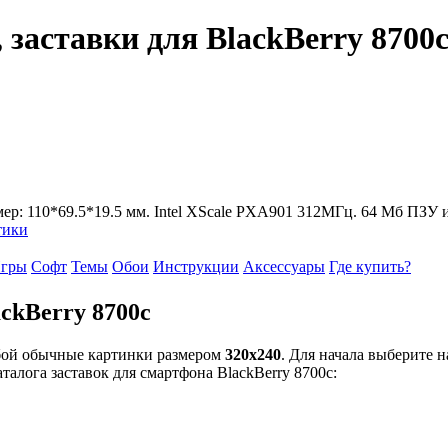
 заставки для BlackBerry 8700
азмер: 110*69.5*19.5 мм. Intel XScale PXA901 312МГц. 64 Мб ПЗУ 
тики
гры
Софт
Темы
Обои
Инструкции
Аксессуары
Где купить?
ackBerry 8700c
обой обычные картинки размером
320x240
. Для начала выберите 
талога заставок для смартфона BlackBerry 8700c: