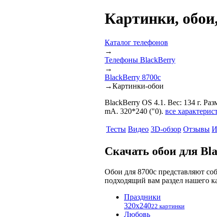
Картинки, обои,
Каталог телефонов
→
Телефоны BlackBerry
→
BlackBerry 8700c
→
Картинки-обои
BlackBerry OS 4.1. Вес: 134 г. Р
mA. 320*240 ("0).
все характерис
Тесты
Видео
3D-обзор
Отзывы
И
Скачать обои для Bl
Обои для 8700c представляют с
подходящий вам раздел нашего ка
Праздники
320x240
22 картинки
Любовь