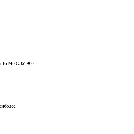
c
и 16 Мб ОЗУ. 960
наиболее