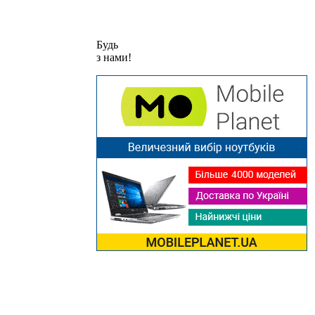
Будь
з нами!